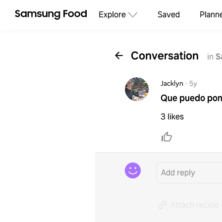
Explore
Saved
Plann
Conversation
in
S
Jacklyn
·
5y
Que puedo pone
3 likes
Attach recipe 