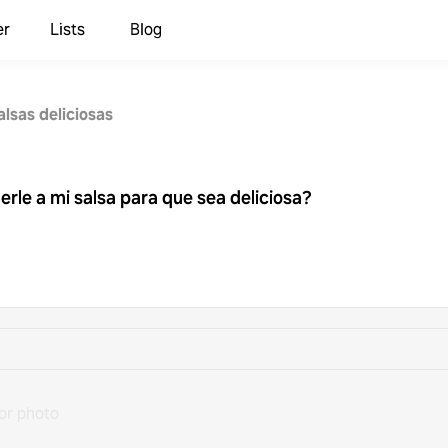
er
Lists
Blog
alsas deliciosas
rle a mi salsa para que sea deliciosa?
or photo