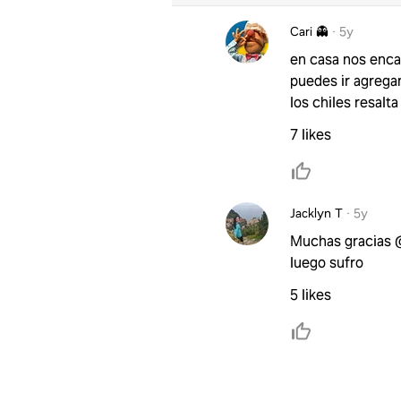
Cari 👻
·
5y
en casa nos enca
puedes ir agregan
los chiles resalt
7 likes
Jacklyn T
·
5y
Muchas gracias @
luego sufro
5 likes