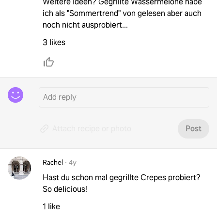
Weitere Ideen? Gegrillte Wassermelone habe
ich als "Sommertrend" von gelesen aber auch
noch nicht ausprobiert...
3 likes
Attach recipe or photo
Post
Rachel
·
4y
Hast du schon mal gegrillte Crepes probiert?
So delicious!
1 like