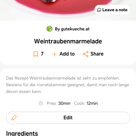
Leave a note
By gutekueche.at
Weintraubenmarmelade
7
Add to
Share
Das Rezept Weintraubenmarmelade ist sehr zu empfehlen.
Bestens für die Vorratskammer geeignet, damit man noch lange
davon essen kann.
Prep
:
30min
Cook
:
12min
Edit
Ingredients