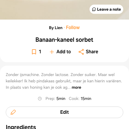
Leave a note
·
Follow
By Lien
Banaan-kaneel sorbet
1
Add to
Share
Zonder ijsmachine. Zonder lactose. Zonder suiker. Maar wel
keilekker! Ik heb pindakaas gebruikt, maar je kan hierin variëren.
In plaats van honing kan je ook ag...
more
Prep
:
5min
Cook
:
15min
Edit
Ingredients