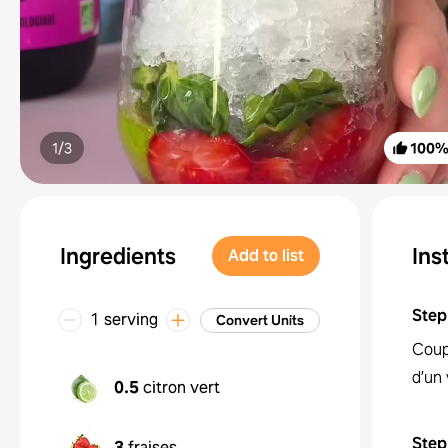
1/
3
100
Ingredients
Ins
Add to list
Step
1 serving
Convert Units
Coupe
d’un 
0.5
citron vert
Step
3
fraises