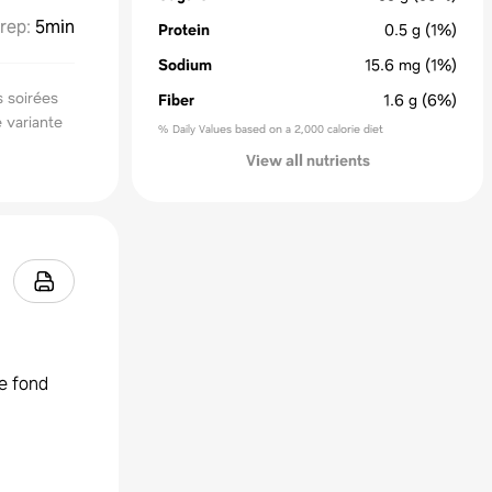
rep
:
5min
Protein
0.5
g
(1%)
Sodium
15.6
mg
(1%)
s soirées
Fiber
1.6
g
(6%)
e variante
% Daily Values based on a 2,000 calorie diet
View all nutrients
le fond