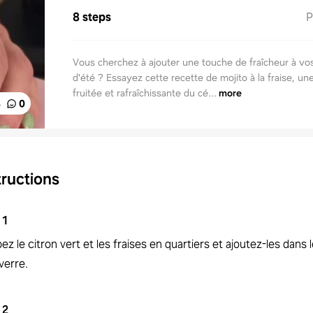
8 steps
P
Vous cherchez à ajouter une touche de fraîcheur à vo
d'été ? Essayez cette recette de mojito à la fraise, un
fruitée et rafraîchissante du cé...
more
%
0
tructions
1
z le citron vert et les fraises en quartiers et ajoutez-les dans 
verre.
2