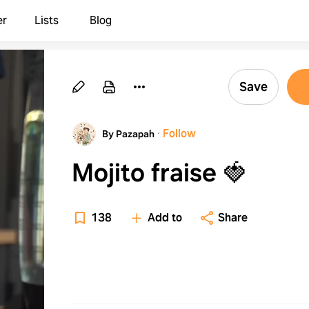
er
Lists
Blog
Save
·
Follow
By Pazapah
Mojito fraise 🍓
138
Add to
Share