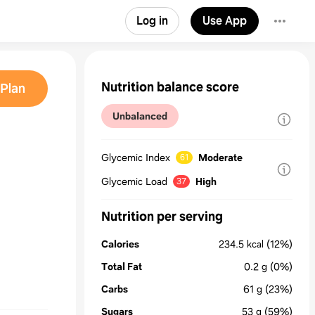
Log in
Use App
Nutrition balance score
Plan
Unbalanced
Glycemic Index
Moderate
61
Glycemic Load
High
37
Nutrition per serving
Calories
234.5
kcal
(12%)
Total Fat
0.2
g
(0%)
Carbs
61
g
(23%)
Sugars
53
g
(59%)