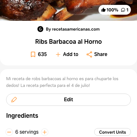
100
%
1
By recetasamericanas.com
Ribs Barbacoa al Horno
635
Add to
Share
Mi receta de robs barbacoas al horno es para chuparte los
dedos! La receta perfecta para el 4 de julio!
Edit
Ingredients
6 servings
Convert Units