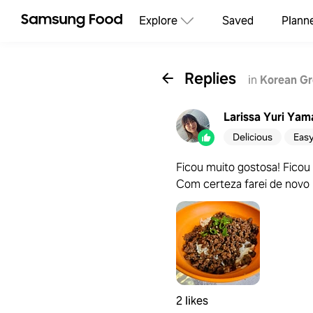
Explore
Saved
Plann
Replies
in
Korean Gr
Larissa Yuri Yam
Delicious
Eas
Ficou muito gostosa! Ficou
Com certeza farei de novo
2 likes