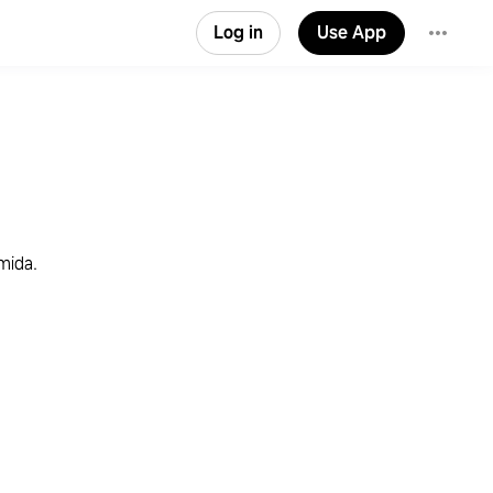
Log in
Use App
mida.