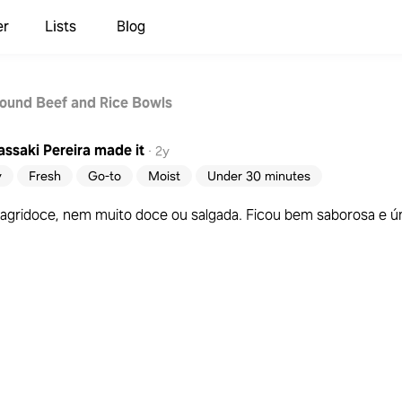
er
Lists
Blog
ound Beef and Rice Bowls
assaki Pereira
made it
·
2y
y
Fresh
Go-to
Moist
Under 30 minutes
 agridoce, nem muito doce ou salgada. Ficou bem saborosa e ú