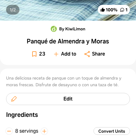
1/
2
100
%
1
By KiwiLimon
Panqué de Almendra y Moras
23
Add to
Share
Una deliciosa receta de panque con un toque de almendra y
moras frescas. Disfrute de desayuno o con una taza de té.
Edit
Ingredients
8 servings
Convert Units