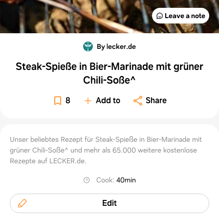
Leave a note
By lecker.de
Steak-Spieße in Bier-Marinade mit grüner
Chili-Soße^
8
Add to
Share
Unser beliebtes Rezept für Steak-Spieße in Bier-Marinade mit
grüner Chili-Soße^ und mehr als 65.000 weitere kostenlose
Rezepte auf LECKER.de.
Cook
:
40min
Edit