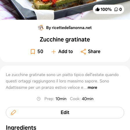
100
%
0
By ricettedellanonna.net
Zucchine gratinate
50
Add to
Share
Le zucchine gratinate sono un piatto tipico dell’estate quando
questi ortaggi raggiungono il loro massimo sapore. Sono
Adattissime per un pranzo estivo veloce e...
more
Prep
:
10min
Cook
:
40min
Edit
Ingredients