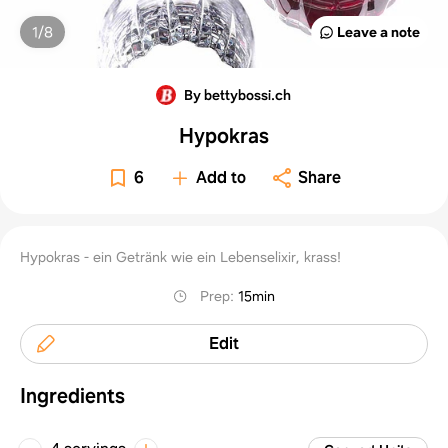
1/
8
Leave a note
By bettybossi.ch
Hypokras
6
Add to
Share
Hypokras - ein Getränk wie ein Lebenselixir, krass!
Prep
:
15min
Edit
Ingredients