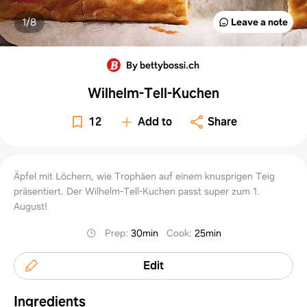
1/
8
Leave a note
By bettybossi.ch
Wilhelm-Tell-Kuchen
12
Add to
Share
Äpfel mit Löchern, wie Trophäen auf einem knusprigen Teig
präsentiert. Der Wilhelm-Tell-Kuchen passt super zum 1.
August!
Prep
:
30min
Cook
:
25min
Edit
Ingredients