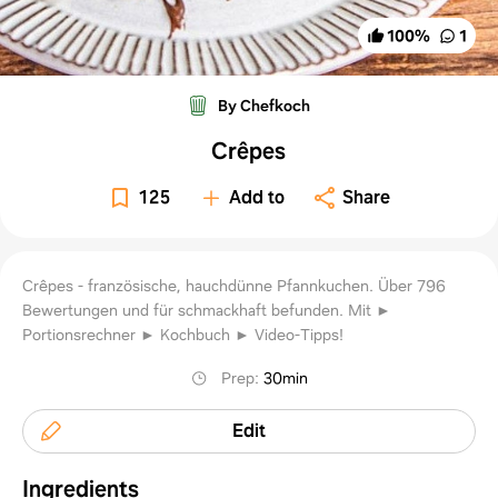
100
%
1
By Chefkoch
Crêpes
125
Add to
Share
Crêpes - französische, hauchdünne Pfannkuchen. Über 796
Bewertungen und für schmackhaft befunden. Mit ►
Portionsrechner ► Kochbuch ► Video-Tipps!
Prep
:
30min
Edit
Ingredients