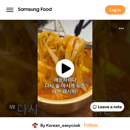
Log in
Log in
1/
2
Leave a note
·
Follow
By Korean_easycook