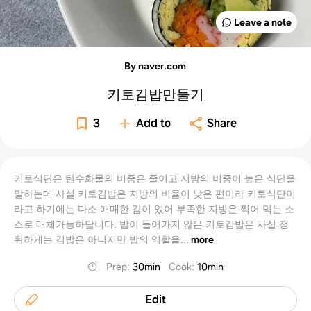
Leave a note
By naver.com
키토김밥만들기
3
Add to
Share
키토식단은 탄수화물의 비중은 줄이고 지방의 비중이 높은 식단을
말하는데 사실 키토김밥은 지방의 비율이 낮은 편이라 키토식단이
라고 하기에는 다소 애매한 감이 있어 부족한 지방은 찍어 먹는 소
스로 대체가능하답니다. 밥이 들어가지 않은 키토김밥은 사실 정
확하게는 김밥은 아니지만 밥의 역할을...
more
Prep
:
30min
Cook
:
10min
Edit