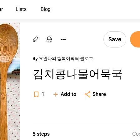
er
Lists
Blog
Save
By 요안나의 행복이팍팍 블로그
김치콩나물어묵국
1
Add to
Share
5 steps
Co