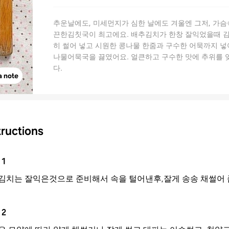
추운날에도, 미세먼지가 심한 날에도 겨울엔 그저, 가슴
끈한김칫국이 최고에요. 배추김치가 한창 잘익었을때 
히 썰어 넣고 시원한 ​콩나물 한줌과 구수한 어묵까지 
나물어묵국을 끓였어요. 얼큰하고 구수한 맛에 추위를 
다.
a note
tructions
1
김치는 잘익은것으로 준비해서 속을 털어낸후,잘게 송송 채썰어 
2