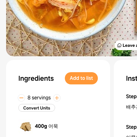
Leave 
Ingredients
Ins
Add to list
Step
8 servings
배추
Convert Units
400g
어묵
Step