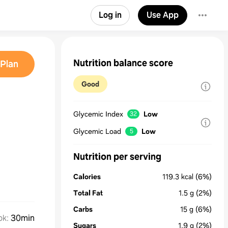
Log in
Use App
Nutrition balance score
Plan
Good
Glycemic Index
Low
32
Glycemic Load
Low
5
Nutrition per serving
Calories
119.3
kcal
(6%)
Total Fat
1.5
g
(2%)
Carbs
15
g
(6%)
ok
:
30min
Sugars
1.9
g
(2%)