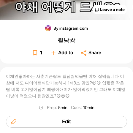
Leave a note
By instagram.com
월남쌈
1
Add to
Share
야채안좋아하는 사춘기큰딸도 월남쌈먹을땐 야채 잘먹습니다 이
참에 저도 다이어트식단가능하니 1석3조 맞죠?😆😆 입짧은 작은
딸 비록 고기많이남겨 베짱이애미가 많이먹었지만 그래도 야채많
이넣어 먹었으니 괜찮겠죠?😆😆😆
Prep
:
5min
Cook
:
10min
Edit