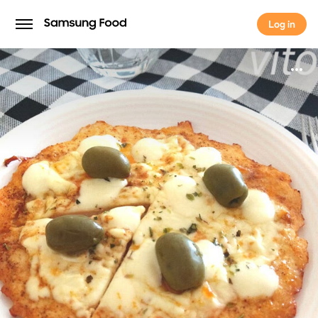
Log in
Log in