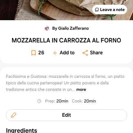
Leave a note
By Giallo Zafferano
MOZZARELLA IN CARROZZA AL FORNO
26
Add to
Share
Facilissima e Gustosa: mozzarella in carrozza al forno, un piatto
tipico della cucina partenopea! Un piatto povero e dalla
tradizione antica che consiste in un...
more
Prep
:
20min
Cook
:
20min
Edit
Ingredients