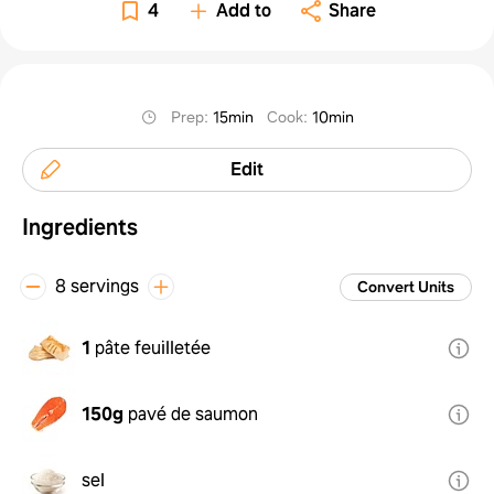
4
Add to
Share
Prep
:
15min
Cook
:
10min
Edit
Ingredients
8 servings
Convert Units
1
pâte feuilletée
150g
pavé de saumon
sel