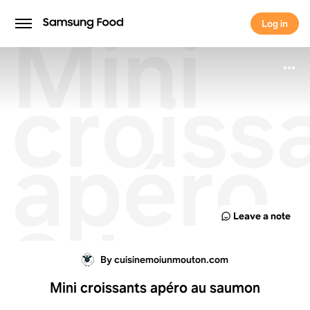
Mini
Log in
Log in
croiss
apéro
au
Leave a note
saumo
By cuisinemoiunmouton.com
Mini croissants apéro au saumon