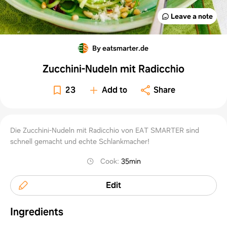
Leave a note
By eatsmarter.de
Zucchini-Nudeln mit Radicchio
23
Add to
Share
Die Zucchini-Nudeln mit Radicchio von EAT SMARTER sind
schnell gemacht und echte Schlankmacher!
Cook
:
35min
Edit
Ingredients