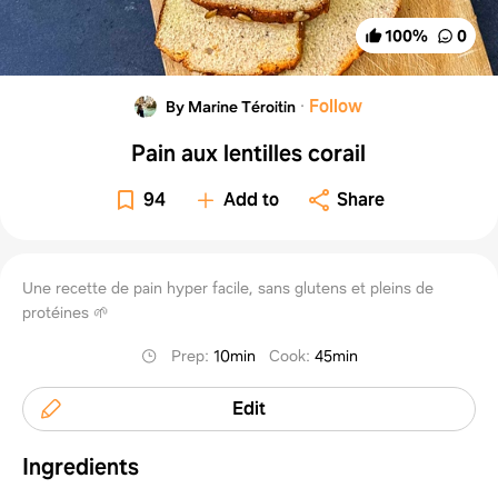
100
%
0
·
Follow
By Marine Téroitin
Pain aux lentilles corail
94
Add to
Share
Une recette de pain hyper facile, sans glutens et pleins de
protéines 🌱
Prep
:
10min
Cook
:
45min
Edit
Ingredients