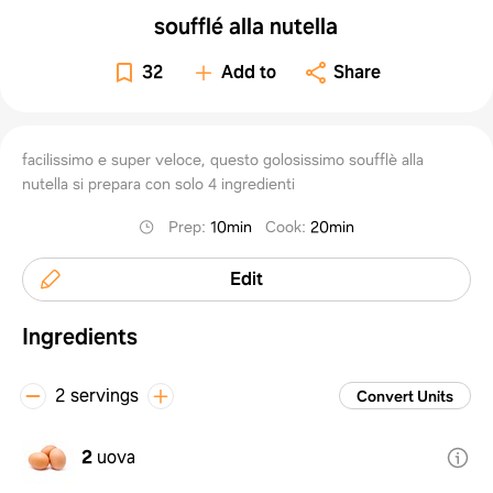
soufflé alla nutella
32
Add to
Share
facilissimo e super veloce, questo golosissimo soufflè alla
nutella si prepara con solo 4 ingredienti
Prep
:
10min
Cook
:
20min
Edit
Ingredients
2 servings
Convert Units
2
uova