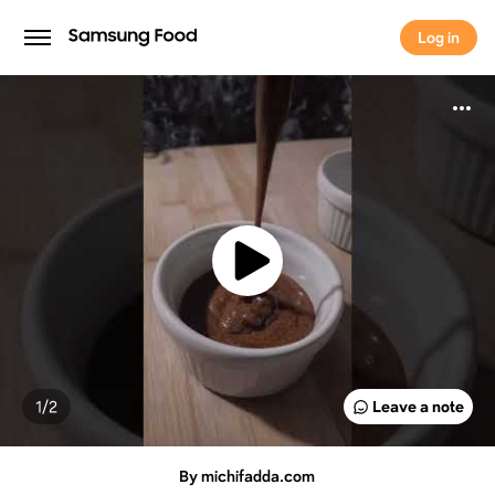
Log in
Log in
1/
2
Leave a note
By michifadda.com