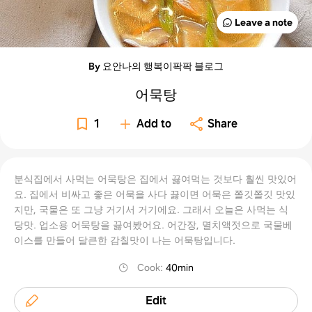
Leave a note
By 요안나의 행복이팍팍 블로그
어묵탕
1
Add to
Share
분식집에서 사먹는 어묵탕은 집에서 끓여먹는 것보다 훨씬 맛있어
요. 집에서 비싸고 좋은 어묵을 사다 끓이면 어묵은 쫄깃쫄깃 맛있
지만, 국물은 또 그냥 거기서 거기에요. 그래서 오늘은 사먹는 식
당맛. 업소용 어묵탕을 끓여봤어요. 어간장, 멸치액젓으로 국물베
이스를 만들어 달큰한 감칠맛이 나는 어묵탕입니다.
Cook
:
40min
Edit