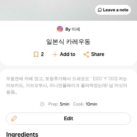
Leave a note
By 이세
일본식 카레우동
2
Add to
Share
우동면에 카레 얹고, 토핑추가해서 드세요오 ᐝ (๑⃙⃘´༥`๑⃙⃘) 저는
아보카도, 가쓰오부시, 어니언플레이크 올려먹었는데! 넘 마싯어
용🤤,,
Prep
:
5min
Cook
:
10min
Edit
Ingredients