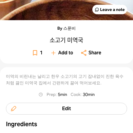
Leave a note
By 스푼비
소고기 미역국
1
Add to
Share
미역의 비린내는 날리고 한우 소고기의 고기 잡내없이 진한 육수
처럼 끓인 미역국 집에서 간편하게 끓여 먹어보세요.
Prep
:
5min
Cook
:
30min
Edit
Ingredients