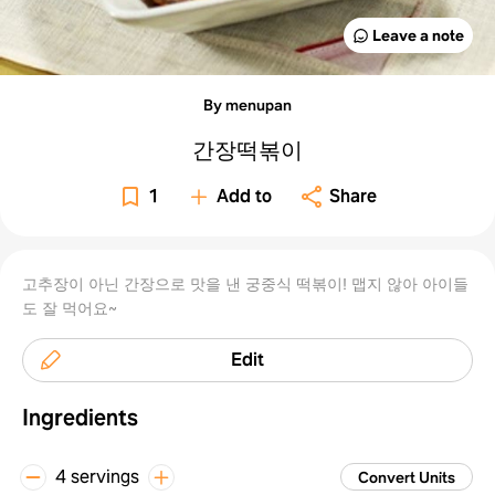
Leave a note
By menupan
간장떡볶이
1
Add to
Share
고추장이 아닌 간장으로 맛을 낸 궁중식 떡볶이! 맵지 않아 아이들
도 잘 먹어요~
Edit
Ingredients
4 servings
Convert Units