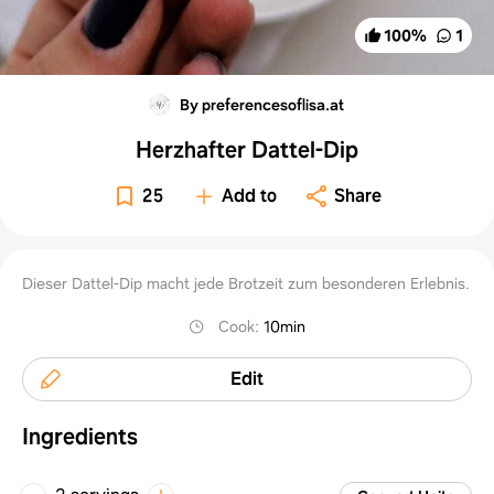
100
%
1
By preferencesoflisa.at
Herzhafter Dattel-Dip
25
Add to
Share
Dieser Dattel-Dip macht jede Brotzeit zum besonderen Erlebnis.
Cook
:
10min
Edit
Ingredients