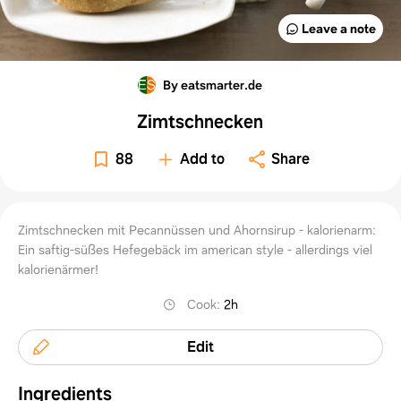
Leave a note
By eatsmarter.de
Zimtschnecken
88
Add to
Share
Zimtschnecken mit Pecannüssen und Ahornsirup - kalorienarm:
Ein saftig-süßes Hefegebäck im american style - allerdings viel
kalorienärmer!
Cook
:
2h
Edit
Ingredients