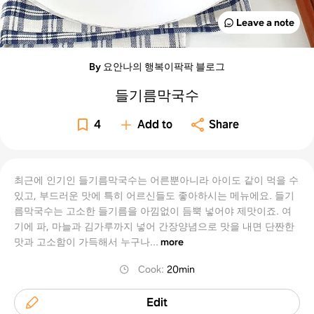
Leave a note
By 요안나의 행복이팍팍 블로그
들기름막국수
4
Add to
Share
최근에 인기인 들기름막국수는 어른뿐아니라 아이도 같이 먹을 수
있고, 부드러운 맛에 특히 어르신들도 좋아하시는 메뉴에요. 들기
름막국수는 고소한 들기름을 아낌없이 듬뿍 넣어야 제맛이죠. 여
기에 파, 마늘과 김가루까지 넣어 간장양념으로 맛을 내면 단짠한
맛과 고소함이 가득해서 누구나...
more
Cook
:
20min
Edit