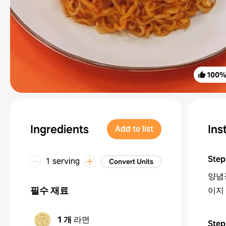
100
Ingredients
Ins
Add to list
Step
1 serving
Convert Units
양념
필수 재료
이지
1 개
라면
Step