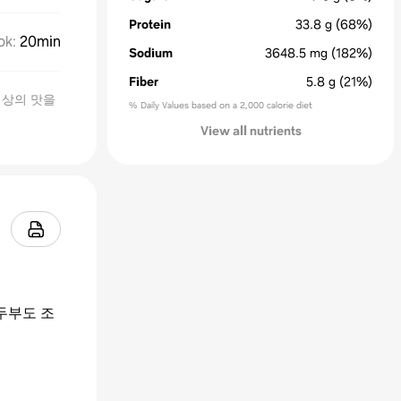
Protein
33.8
g
(68%)
ok
:
20min
Sodium
3648.5
mg
(182%)
Fiber
5.8
g
(21%)
이상의 맛을
% Daily Values based on a 2,000 calorie diet
View all nutrients
두부도 조