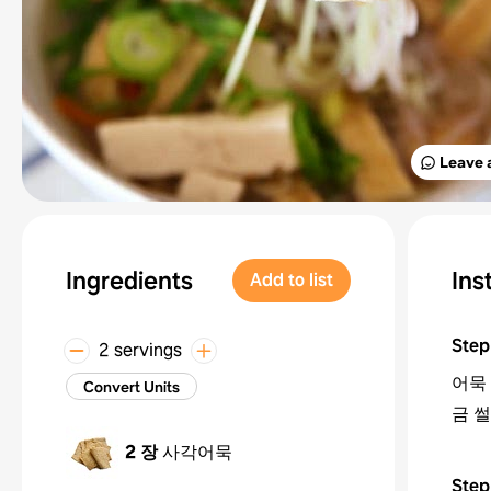
Leave 
Ingredients
Ins
Add to list
Step
2 servings
어묵
Convert Units
금 
2 장
사각어묵
Step