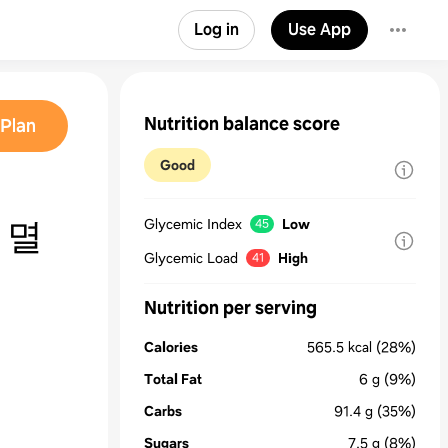
Log in
Use App
Nutrition balance score
Plan
Good
 멸
Glycemic Index
Low
45
Glycemic Load
High
41
Nutrition per serving
Calories
565.5
kcal
(28%)
Total Fat
6
g
(9%)
Carbs
91.4
g
(35%)
Sugars
7.5
g
(8%)