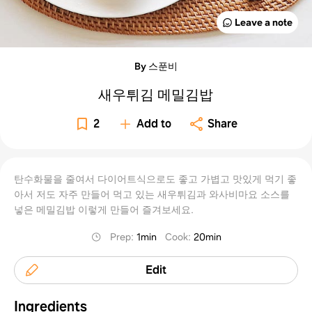
Leave a note
By 스푼비
새우튀김 메밀김밥
2
Add to
Share
탄수화물을 줄여서 다이어트식으로도 좋고 가볍고 맛있게 먹기 좋
아서 저도 자주 만들어 먹고 있는 새우튀김과 와사비마요 소스를
넣은 메밀김밥 이렇게 만들어 즐겨보세요.
Prep
:
1min
Cook
:
20min
Edit
Ingredients