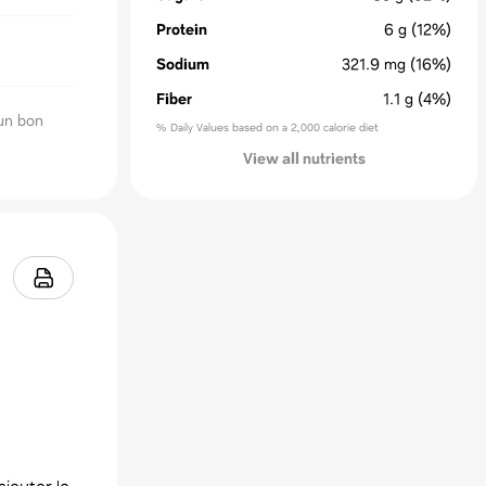
Protein
6
g
(12%)
Sodium
321.9
mg
(16%)
Fiber
1.1
g
(4%)
 un bon
% Daily Values based on a 2,000 calorie diet
View all nutrients