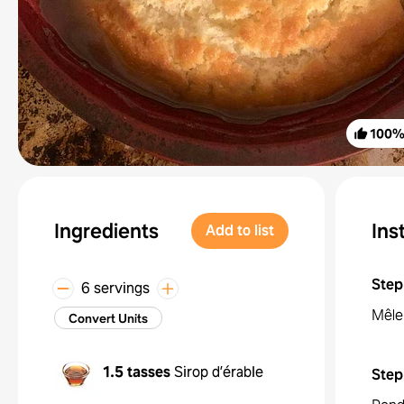
100
Ingredients
Ins
Add to list
Step
6 servings
Mêler
Convert Units
1.5 tasses
Sirop d’érable
Step