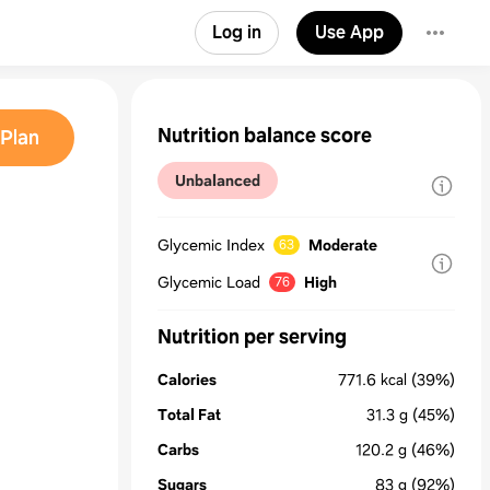
Log in
Use App
Nutrition balance score
Plan
Unbalanced
Glycemic Index
Moderate
63
Glycemic Load
High
76
Nutrition per serving
Calories
771.6
kcal
(39%)
Total Fat
31.3
g
(45%)
Carbs
120.2
g
(46%)
Sugars
83
g
(92%)