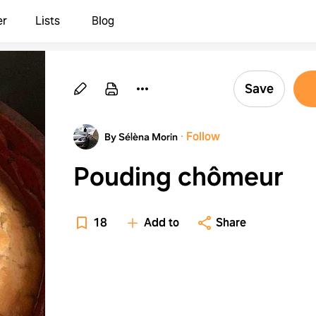
er
Lists
Blog
Save
·
Follow
By Sélèna Morin
Pouding chômeur
18
Add to
Share