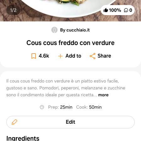
1/
2
100
%
0
By cucchiaio.it
Cous cous freddo con verdure
4.6k
Add to
Share
Il cous cous freddo con verdure è un piatto estivo facile,
gustoso e sano. Pomodori, peperoni, melanzane e zucchine
sono il condimento ideale per questa ricetta...
more
Prep
:
25min
Cook
:
50min
Edit
Ingredients