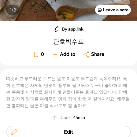
1/
2
Leave a note
By app.link
단호박수프
0
Add to
Share
따뜻하고 부드러운 수프는 몸도 마음도 부드럽게 녹여주지요. 특
히 단호박은 자체의 단맛이 풍부해 남녀노소 누구나 좋아하고 예
쁜 주황빛이 식탁을 화사하게 만들어주는 효과도 있답니다. 담백
한 감자와 양파를 더해주면 맛과 향이 한층 더 깊어지지요. 캐주얼
한 홈파티는 물론 아침 식사로도 참 좋아요.
Cook
:
45min
Edit