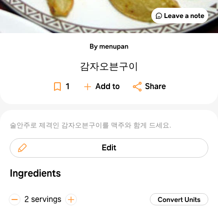
Leave a note
By menupan
감자오븐구이
1
Add to
Share
술안주로 제격인 감자오븐구이를 맥주와 함게 드세요.
Edit
Ingredients
2 servings
Convert Units