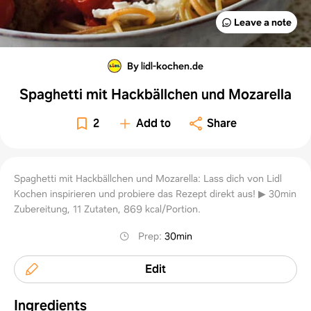
Leave a note
By lidl-kochen.de
Spaghetti mit Hackbällchen und Mozarella
2
Add to
Share
Spaghetti mit Hackbällchen und Mozarella: Lass dich von Lidl
Kochen inspirieren und probiere das Rezept direkt aus! ▶ 30min
Zubereitung, 11 Zutaten, 869 kcal/Portion.
Prep
:
30min
Edit
Ingredients