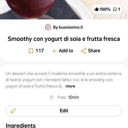
100
%
1
By buonissimo.it
Smoothy con yogurt di soia e frutta fresca
117
Add to
Share
Un dessert che accosti il moderno smoothie a un antico sistema
di fare lo yogurt con i fermenti lattici vivi: è lo smoothy con
yogurt di soia e frutta fresca id...
more
Prep
:
10min
Edit
Ingredients