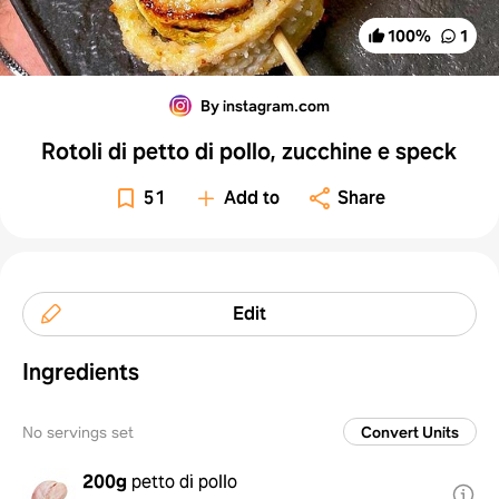
100
%
1
By instagram.com
Rotoli di petto di pollo, zucchine e speck
51
Add to
Share
Edit
Ingredients
No servings set
Convert Units
200g
petto di pollo