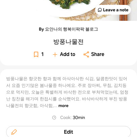
Leave a note
By 요안나의 행복이팍팍 블로그
방풍나물전
1
Add to
Share
방풍나물은 향긋한 향과 함께 아삭아삭한 식감, 달콤한맛이 있어
서 요즘 인기많은 봄나물중 하나에요. 주로 장아찌, 무침, 김치등
으로 먹지만, 오늘은 특별하게 바삭한 전으로 부쳐먹었는데, 엄청
난 칭찬을 해가며 한접시를 순삭했어요. 바삭바삭하게 부친 방풍
나물전의 향긋함, 아삭함,...
more
Cook
:
30min
Edit