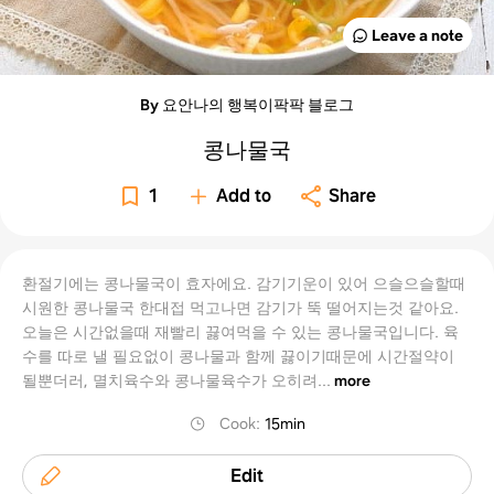
Leave a note
By 요안나의 행복이팍팍 블로그
콩나물국
1
Add to
Share
환절기에는 콩나물국이 효자에요. 감기기운이 있어 으슬으슬할때
시원한 콩나물국 한대접 먹고나면 감기가 뚝 떨어지는것 같아요.
오늘은 시간없을때 재빨리 끓여먹을 수 있는 콩나물국입니다. 육
수를 따로 낼 필요없이 콩나물과 함께 끓이기때문에 시간절약이
될뿐더러, 멸치육수와 콩나물육수가 오히려...
more
Cook
:
15min
Edit