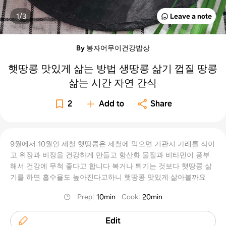
1/
3
Leave a note
By 봉자어무이건강밥상
햇땅콩 맛있게 삶는 방법 생땅콩 삶기 껍질 땅콩
삶는 시간 자연 간식
2
Add to
Share
9월에서 10월인 제철 햇땅콩은 제철에 먹으면 기관지 가래를 삭이
고 위장과 비장을 건강하게 만들고 항산화 물질과 비타민이 풍부
해서 건강에 무척 좋다고 합니다 복거나 튀기는 것보다 햇땅콩 삶
기를 하면 흡수율도 높아진다고하니 햇땅콩 맛있게 삶아볼까요 ​
Prep
:
10min
Cook
:
20min
Edit