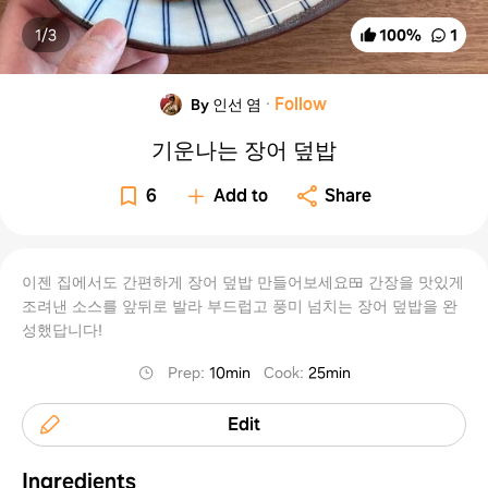
1/
3
100
%
1
·
Follow
By 인선 염
기운나는 장어 덮밥
6
Add to
Share
이젠 집에서도 간편하게 장어 덮밥 만들어보세요🍱 간장을 맛있게
조려낸 소스를 앞뒤로 발라 부드럽고 풍미 넘치는 장어 덮밥을 완
성했답니다!
Prep
:
10min
Cook
:
25min
Edit
Ingredients