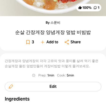
100
%
1
By 스푼비
순살 간장게장 양념게장 덮밥 비빔밥
3
Add to
Share
간장게장과 양념게장의 각각 고유의 맛과 풍미를 살려 먹기 좋은
순살게장 올린 덮밥만들어 게장비빔밥 이렇게 즐겨보세요.
Prep
:
1min
Cook
:
5min
Edit
Ingredients