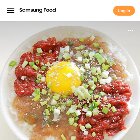
Log in
Log in