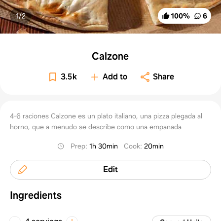
1/
2
100
%
6
Calzone
3.5k
Add to
Share
4-6 raciones Calzone es un plato italiano, una pizza plegada al
horno, que a menudo se describe como una empanada
Prep
:
1h 30min
Cook
:
20min
Edit
Ingredients