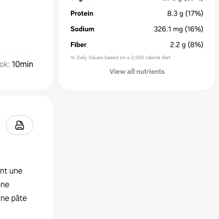
Protein
8.3
g
(17%)
Sodium
326.1
mg
(16%)
Fiber
2.2
g
(8%)
% Daily Values based on a 2,000 calorie diet
ok
:
10min
View all nutrients
ant une
one
 une pâte