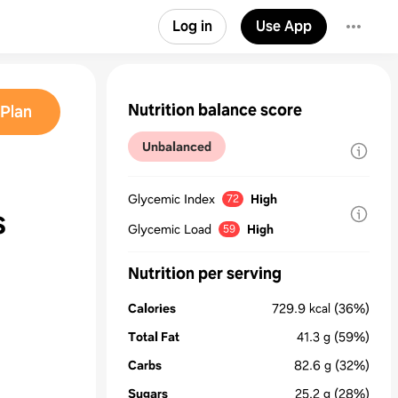
Log in
Use App
Nutrition balance score
Plan
Unbalanced
Glycemic Index
High
72
s
Glycemic Load
High
59
Nutrition per serving
Calories
729.9
kcal
(36%)
Total Fat
41.3
g
(59%)
Carbs
82.6
g
(32%)
Sugars
25.2
g
(28%)