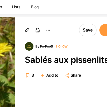
er
Lists
Blog
Save
·
Follow
By Fo-Forêt
Sablés aux pissenlit
3
Add to
Share