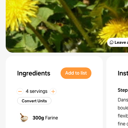
Leave 
Ingredients
Ins
Add to list
Step
4 servings
Dans
Convert Units
boule
flexi
300g
Farine
fine 