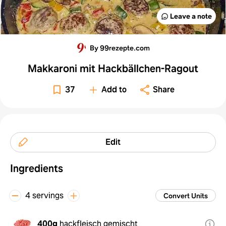
Leave a note
By 99rezepte.com
Makkaroni mit Hackbällchen-Ragout
37
Add to
Share
Edit
Ingredients
4 servings
Convert Units
400g
hackfleisch gemischt