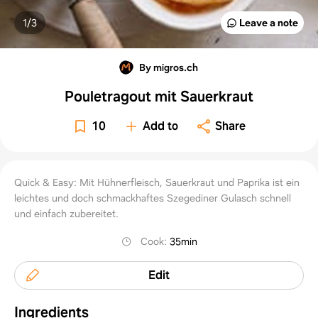
1/
3
Leave a note
By migros.ch
Pouletragout mit Sauerkraut
10
Add to
Share
Quick & Easy: Mit Hühnerfleisch, Sauerkraut und Paprika ist ein
leichtes und doch schmackhaftes Szegediner Gulasch schnell
und einfach zubereitet.
Cook
:
35min
Edit
Ingredients