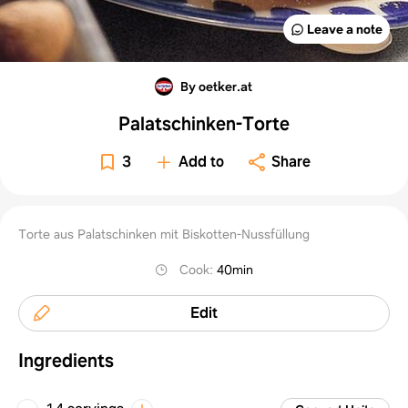
Leave a note
By oetker.at
Palatschinken-Torte
3
Add to
Share
Torte aus Palatschinken mit Biskotten-Nussfüllung
Cook
:
40min
Edit
Ingredients